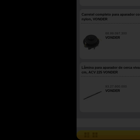
Carretel completo para aparador co
nylon, VONDER
68.99.097.300
VONDER
Lâmina para aparador de cerca viva
cm, ACV 225 VONDER
93.27.600.000
VONDER