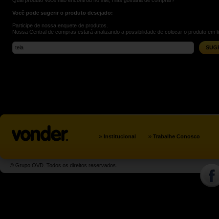
Qual produto Você não encontrou no site, mas gostaria de comprar?
Você pode sugerir o produto desejado:
Participe de nossa enquete de produtos.
Nossa Central de compras estará analizando a possibilidade de colocar o produto em l
SUG
»
»
Institucional
Trabalhe Conosco
© Grupo OVD. Todos os direitos reservados.