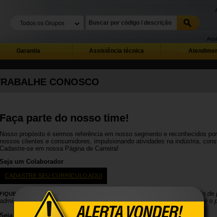
Assi
Garantia
Assistência técnica
Atendimen
TRABALHE CONOSCO
Faça parte do nosso time!
Nosso propósito é sermos referência em nosso segmento e reconhecidos por 
nossos clientes e consumidores, impulsionando atividades na indústria, const
Cadastre-se em nossa Página de Carreira!
Seja um Colaborador
CADASTRE SEU CURRÍCULO AQUI
A OVD não solicita qualquer pagamento para a realização de
FIQUE ATENTO!
admissionais e nem exige participação em cursos de capacitação durante o p
Seja um Representante Comercial