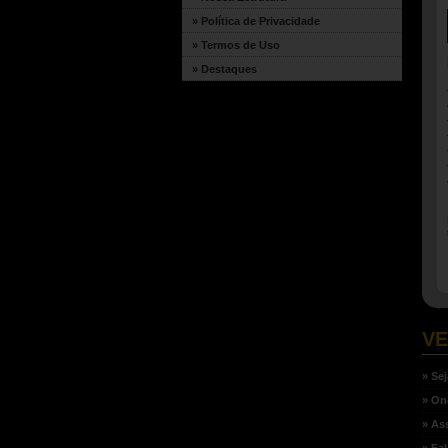
» Política de Privacidade
» Termos de Uso
» Destaques
VE
» Se
» O
» As