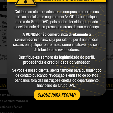
ENVIE SEU CURRÍCULO PARA
vagasrepresentantes@ovd.com.br
Requisitos para ser um representante Comercial:
- Registro no Conselho Regional de Representação Comercial (regularizado);
- Empresa de Representação Comercial ativa;
- Condução própria (carro ou moto);
- Celular;
- Não ter vínculo empregatício;
- No currículo incluir as seguintes informações: nome, endereço completo, CN
atuação.
Para registro do seu interesse em trabalhar conosco, ao enviar suas informações por e-mai
serão utilizados para a finalidade de recrutamento e seleção e que poderão ser armazena
JA OS TÓPICOS RELACIONADOS A SUA DÚVI
ja um Revendedor VONDER
CLIQUE PARA FECHAR
nde Comprar VONDER
sistência Técnica