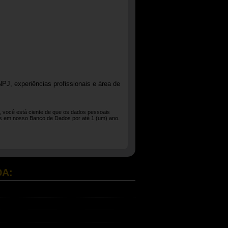
PJ, experiências profissionais e área de
l, você está ciente de que os dados pessoais
dos em nosso Banco de Dados por até 1 (um) ano.
DA: