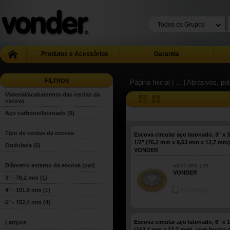
Produtos e Acessórios
Garantia
FILTROS
Página Inicial
| ...
| Abrasivos, pol
Material/acabamento das cerdas da
escova
Aço carbono/latonado
(6)
Tipo de cerdas da escova
Escova circular aço latonado, 3" x 3
1/2" (76,2 mm x 9,53 mm x 12,7 mm)
Ondulada
(6)
VONDER
Diâmetro externo da escova (pol)
63.25.003.120
VONDER
3" - 76,2 mm
(1)
4" - 101,6 mm
(1)
COMPARE
6" - 152,4 mm
(4)
Escova circular aço latonado, 6" x 1
Largura
(152,4 mm x 12,7 mm), com bucha 