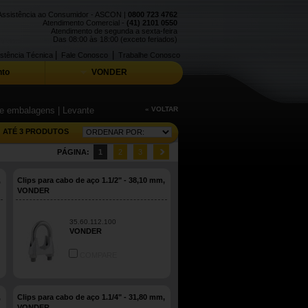
Assistência ao Consumidor - ASCON |
0800 723 4762
Atendimento Comercial -
(41) 2101 0550
Atendimento de segunda a sexta-feira
Das 08:00 às 18:00 (exceto feriados)
|
|
stência Técnica
Fale Conosco
Trabalhe Conosco
to
VONDER
 de embalagens
| Levante
« VOLTAR
ATÉ 3 PRODUTOS
PÁGINA:
1
2
3
,
Clips para cabo de aço 1.1/2" - 38,10 mm,
VONDER
35.60.112.100
VONDER
COMPARE
,
Clips para cabo de aço 1.1/4" - 31,80 mm,
VONDER