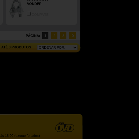
VONDER
COMPARE
PÁGINA:
1
2
3
ATÉ 3 PRODUTOS
às 18:00 (exceto feriados)