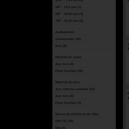
5/16" - 7,94 mm
(5)
5/8" - 15,9 mm
(1)
5/8" - 15,90 mm
(3)
7/8" - 22,20 mm
(3)
Acabamento
Galvanizado
(46)
Inox
(6)
Material do corpo
Aço inox
(6)
Ferro fundido
(46)
Material do pino
Aço carbono usinado
(42)
Aço inox
(6)
Ferro fundido
(4)
Norma de referência do clips
DIN 741
(46)
N/A
(6)