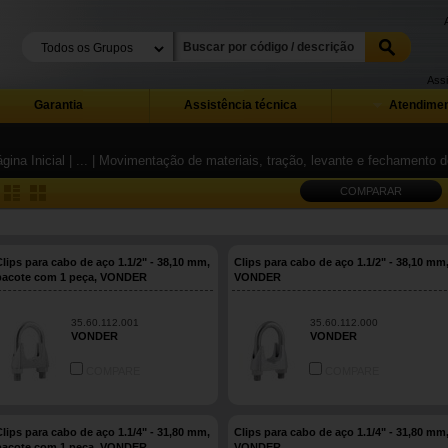
Assi
Garantia
Assistência técnica
Atendimen
gina Inicial
| ...
| Movimentação de materiais, tração, levante e fechamento
COMPARAR
Clips para cabo de aço 1.1/2" - 38,10 mm,
Clips para cabo de aço 1.1/2" - 38,10 mm
pacote com 1 peça, VONDER
VONDER
35.60.112.001
35.60.112.000
VONDER
VONDER
COMPARE
COMPARE
Clips para cabo de aço 1.1/4" - 31,80 mm,
Clips para cabo de aço 1.1/4" - 31,80 mm
pacote com 1 peça, VONDER
VONDER