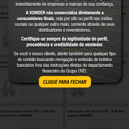
Clips para cabo de aço 1/2" - 12,70 mm,
Clips para cabo de aço 1/2" - 12,70 mm,
cartela com 2 peças, VONDER
em aço inox, VONDER
35.60.120.002
35.60.000.120
VONDER
VONDER
COMPARE
COMPARE
Clips para cabo de aço 1/2" - 12,70 mm,
Clips para cabo de aço 1/2" - 12,70 mm,
saco com 300 peças, VONDER
VONDER
35.60.120.100
35.60.120.000
CLIQUE PARA FECHAR
VONDER
VONDER
COMPARE
COMPARE
Clips para cabo de aço 1/4" - 6,35 mm,
Clips para cabo de aço 1/4" - 6,35 mm,
em aço inox, VONDER
granel, VONDER
35.60.000.140
35.60.140.100