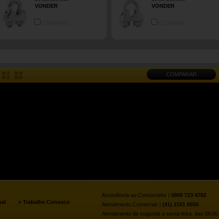
VONDER
VONDER
COMPARE
COMPARE
COMPARAR
Assistência ao Consumidor |
0800 723 4762
»
nal
Trabalhe Conosco
Atendimento Comercial: |
(41) 2101 0550
Atendimento de segunda a sexta-feira, das 08:00 