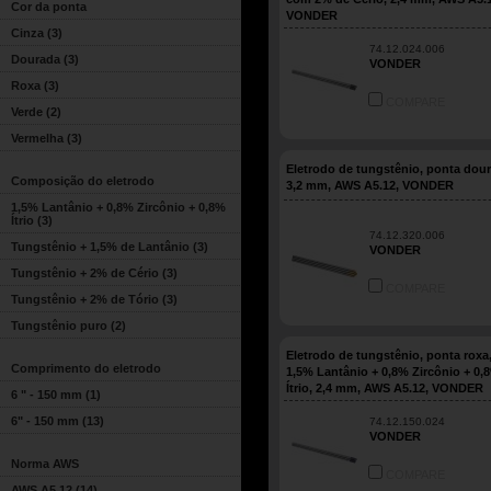
Cor da ponta
VONDER
Cinza
(3)
74.12.024.006
Dourada
(3)
VONDER
Roxa
(3)
COMPARE
Verde
(2)
Vermelha
(3)
Eletrodo de tungstênio, ponta dour
Composição do eletrodo
3,2 mm, AWS A5.12, VONDER
1,5% Lantânio + 0,8% Zircônio + 0,8%
Ítrio
(3)
74.12.320.006
Tungstênio + 1,5% de Lantânio
(3)
VONDER
Tungstênio + 2% de Cério
(3)
COMPARE
Tungstênio + 2% de Tório
(3)
Tungstênio puro
(2)
Eletrodo de tungstênio, ponta roxa
Comprimento do eletrodo
1,5% Lantânio + 0,8% Zircônio + 0,
Ítrio, 2,4 mm, AWS A5.12, VONDER
6 " - 150 mm
(1)
6" - 150 mm
(13)
74.12.150.024
VONDER
Norma AWS
COMPARE
AWS A5.12
(14)