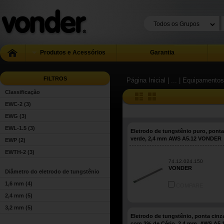
Produtos e Acessórios
Garantia
FILTROS
Página Inicial
| ...
| Equipamentos
Classificação
EWC-2
(3)
EWG
(3)
EWL-1.5
(3)
Eletrodo de tungstênio puro, ponta
verde, 2,4 mm AWS A5.12 VONDER
EWP
(2)
EWTH-2
(3)
74.12.024.150
VONDER
Diâmetro do eletrodo de tungstênio
1,6 mm
(4)
COMPARE
2,4 mm
(5)
3,2 mm
(5)
Eletrodo de tungstênio, ponta cinz
com 2% de Cério, 2,4 mm, AWS A5.1