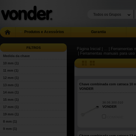
Produtos e Acessórios
Garantia
FILTROS
Página Inicial
| ...
| Ferramentas m
| Ferramentas manuais para uso 
Medida da chave
10 mm
(1)
11 mm
(1)
12 mm
(1)
Chave combinada com catraca 10
13 mm
(1)
VONDER
14 mm
(1)
15 mm
(1)
36.06.300.010
VONDER
17 mm
(1)
19 mm
(1)
COMPARE
8 mm
(1)
9 mm
(1)
Chave combinada com catraca 13