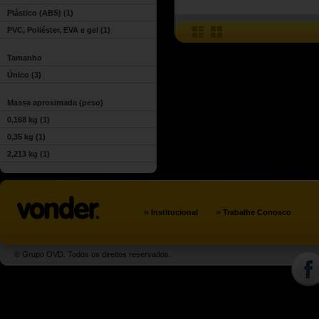
Plástico (ABS)
(1)
PVC, Poliéster, EVA e gel
(1)
Tamanho
Único
(3)
Massa aproximada (peso)
0,168 kg
(1)
0,35 kg
(1)
2,213 kg
(1)
»
»
Institucional
Trabalhe Conosco
© Grupo OVD. Todos os direitos reservados.