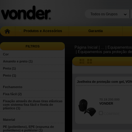
Produtos e Acessórios
Garantia
FILTROS
Página Inicial
| ...
| Equipamentos 
| Equipamentos para proteção de
Cor
Amarelo e preto
(1)
Preta
(1)
Preto
(1)
Joelheira de proteção com gel, V
Fechamento
Fixa fácil
(2)
70.19.200.000
Fixação através de duas tiras elásticas
VONDER
com sistema fixa fácil e fivela de
plástico
(1)
COMPARE
Material
PE (polietileno), EPE (espuma de
polietileno) e poliéster
(1)