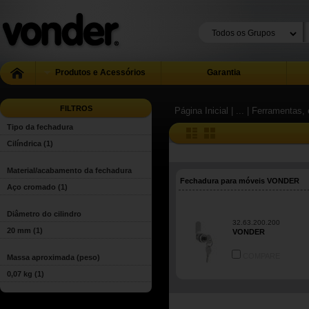
Produtos e Acessórios
Garantia
FILTROS
Página Inicial
| ...
| Ferramentas, 
Tipo da fechadura
Cilíndrica
(1)
Material/acabamento da fechadura
Fechadura para móveis VONDER
Aço cromado
(1)
Diâmetro do cilindro
32.63.200.200
20 mm
(1)
VONDER
COMPARE
Massa aproximada (peso)
0,07 kg
(1)