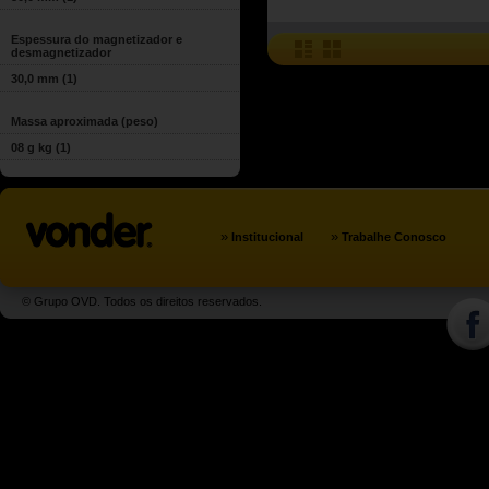
Espessura do magnetizador e
desmagnetizador
30,0 mm
(1)
Massa aproximada (peso)
08 g kg
(1)
»
»
Institucional
Trabalhe Conosco
© Grupo OVD. Todos os direitos reservados.