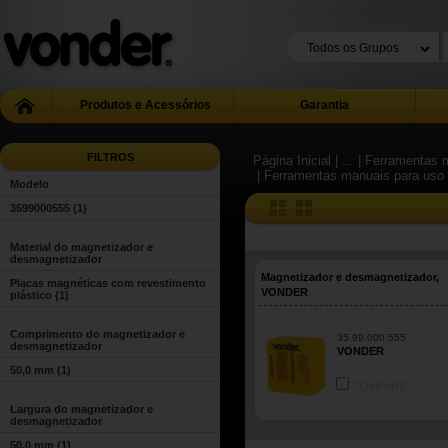
Produtos e Acessórios
Garantia
FILTROS
Página Inicial
| ...
| Ferramentas m
| Ferramentas manuais para uso 
Modelo
3599000555
(1)
Material do magnetizador e
desmagnetizador
Magnetizador e desmagnetizador,
Placas magnéticas com revestimento
VONDER
plástico
(1)
Comprimento do magnetizador e
35.99.000.555
desmagnetizador
VONDER
50,0 mm
(1)
COMPARE
Largura do magnetizador e
desmagnetizador
50,0 mm
(1)