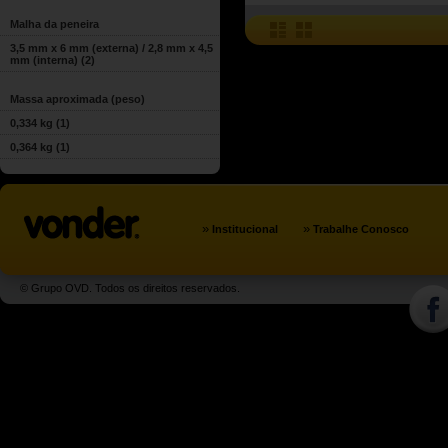
Malha da peneira
3,5 mm x 6 mm (externa) / 2,8 mm x 4,5
mm (interna)
(2)
Massa aproximada (peso)
0,334 kg
(1)
0,364 kg
(1)
»
»
Institucional
Trabalhe Conosco
© Grupo OVD. Todos os direitos reservados.