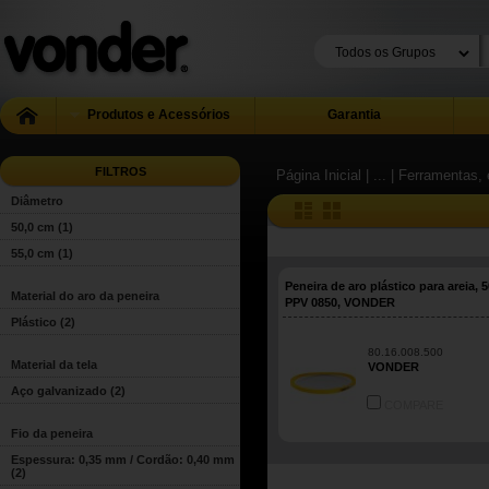
Produtos e Acessórios
Garantia
FILTROS
Página Inicial
| ...
| Ferramentas, 
Diâmetro
50,0 cm
(1)
55,0 cm
(1)
Peneira de aro plástico para areia, 
Material do aro da peneira
PPV 0850, VONDER
Plástico
(2)
80.16.008.500
Material da tela
VONDER
Aço galvanizado
(2)
COMPARE
Fio da peneira
Espessura: 0,35 mm / Cordão: 0,40 mm
(2)