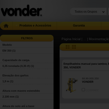
Produtos e Acessórios
Garantia
FILTROS
Página Inicial
| ...
| Movimentação
Modelo
EM 350
(1)
Capacidade de carga.
Empilhadeira manual para tambor,
0,35 tonelada (0,35 tf)
(1)
350, VONDER
Elevação dos garfos
68.89.000.350
1,9 m
(1)
VONDER
COMPARE
Altura com mastro estendido
2.100 mm
(1)
Altura do solo até a base