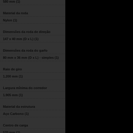
580 mm
(1)
Material da roda
Nylon
(1)
Dimensões da roda de direção
147 x 40 mm (D x L)
(1)
Dimensões da roda do garfo
80 mm x 36 mm (D x L) - simples
(1)
Raio de giro
1.200 mm
(1)
Largura mínima do corredor
1.905 mm
(1)
Material da estrutura
Aço Carbono
(1)
Centro de carga
570 mm
(1)