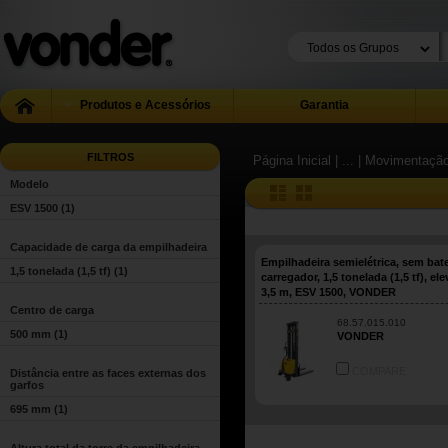
Produtos e Acessórios
Garantia
FILTROS
Página Inicial
| ...
| Movimentação
Modelo
ESV 1500
(1)
Capacidade de carga da empilhadeira
Empilhadeira semielétrica, sem bate
1,5 tonelada (1,5 tf)
(1)
carregador, 1,5 tonelada (1,5 tf), el
3,5 m, ESV 1500, VONDER
Centro de carga
68.57.015.010
500 mm
(1)
VONDER
COMPARE
Distância entre as faces externas dos
garfos
695 mm
(1)