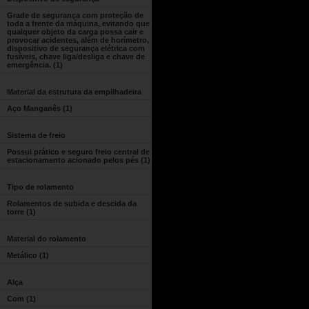
Grade de segurança com proteção de
toda a frente da máquina, evitando que
qualquer objeto da carga possa cair e
provocar acidentes, além de horímetro,
dispositivo de segurança elétrica com
fusíveis, chave liga/desliga e chave de
emergência.
(1)
Material da estrutura da empilhadeira
Aço Manganês
(1)
Sistema de freio
Possui prático e seguro freio central de
estacionamento acionado pelos pés
(1)
Tipo de rolamento
Rolamentos de subida e descida da
torre
(1)
Material do rolamento
Metálico
(1)
Alça
Com
(1)