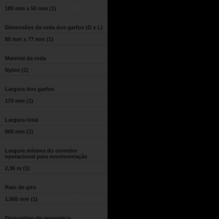
180 mm x 50 mm
(1)
Dimensões da roda dos garfos (D x L)
80 mm x 77 mm
(1)
Material da roda
Nylon
(1)
Largura dos garfos
170 mm
(1)
Largura total
800 mm
(1)
Largura mínima do corredor
operacional para movimentação
2,36 m
(1)
Raio de giro
1.505 mm
(1)
Dispositivo de segurança