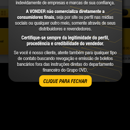
COMPARAR
Assistência ao Consumidor |
0800 723 4762
»
nal
Trabalhe Conosco
Atendimento Comercial: |
(41) 2101 0550
Atendimento de segunda a sexta-feira, das 08:00 
Política 
CLIQUE PARA FECHAR