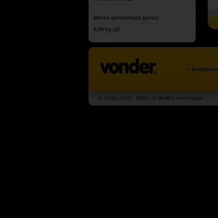
Massa aproximada (peso)
0,09 kg
(2)
»
Institucio
© Grupo OVD. Todos os direitos reservados.