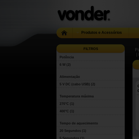
Produtos e Acessórios
FILTROS
Pá
|
Potência
6 W
(2)
Alimentação
5 V DC (cabo USB)
(2)
Temperatura máxima
270°C
(1)
400°C
(1)
Tempo de aquecimento
20 Segundos
(1)
5 Segundos
(1)