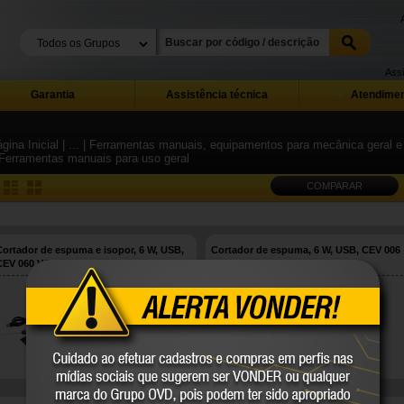
Assi
Garantia
Assistência técnica
Atendimen
gina Inicial
| ...
| Ferramentas manuais, equipamentos para mecânica geral e i
 Ferramentas manuais para uso geral
COMPARAR
Cortador de espuma e isopor, 6 W, USB,
Cortador de espuma, 6 W, USB, CEV 006
CEV 060 VONDER
VONDER
74.65.006.003
74.65.006.002
VONDER
VONDER
COMPARE
COMPARE