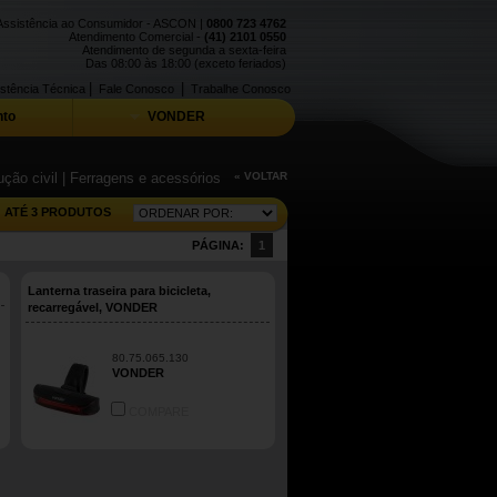
Assistência ao Consumidor - ASCON |
0800 723 4762
Atendimento Comercial -
(41) 2101 0550
Atendimento de segunda a sexta-feira
Das 08:00 às 18:00 (exceto feriados)
|
|
stência Técnica
Fale Conosco
Trabalhe Conosco
to
VONDER
ção civil
| Ferragens e acessórios
« VOLTAR
ATÉ 3 PRODUTOS
PÁGINA:
1
Lanterna traseira para bicicleta,
recarregável, VONDER
80.75.065.130
VONDER
COMPARE