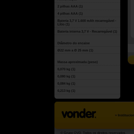
2 pilhas AAA
(1)
4 pilhas AAA
(1)
Bateria 3,7 V 1.600 mAh recarregável -
Lítio
(1)
Bateria interna 3,7 V - Recarregável
(1)
Diâmetro do encaixe
Ø22 mm a Ø 25 mm
(1)
Massa aproximada (peso)
0,070 kg
(1)
0,080 kg
(1)
0,084 kg
(1)
0,213 kg
(1)
»
Institucio
© Grupo OVD. Todos os direitos reservados.