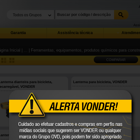
Assi
Garantia
Assistência técnica
Atendimen
gina Inicial
| ...
| Ferramentas, equipamentos, produtos químicos para constru
COMPARAR
Lanterna dianteira para bicicleta,
Lanterna para bicicleta, VONDER
recarregável, VONDER
80.75.150.280
80.75.000.050
VONDER
VONDER
COMPARE
COMPARE
Lanterna traseira para bicicleta, VONDER