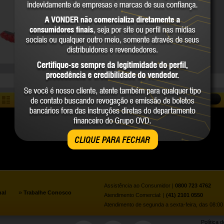
80.75.000.051
VONDER
COMPARE
COMPARAR
CLIQUE PARA FECHAR
Assistência ao Consumidor |
0800 723 4762
»
nal
Trabalhe Conosco
Atendimento Comercial: |
(41) 2101 0550
Atendimento de segunda a sexta-feira, das 08:00 
Política 