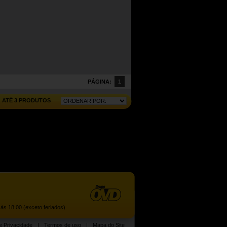
PÁGINA:
1
ATÉ 3 PRODUTOS
às 18:00 (exceto feriados)
de Privacidade
|
Termos de uso
|
Mapa do Site