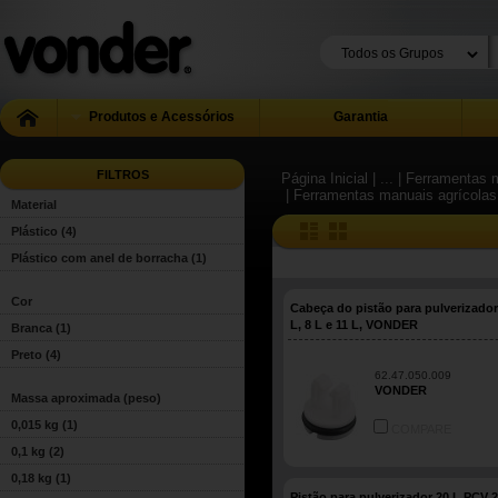
Produtos e Acessórios
Garantia
FILTROS
Página Inicial
| ...
| Ferramentas m
| Ferramentas manuais agrícolas
Material
Plástico
(4)
Plástico com anel de borracha
(1)
Cor
Cabeça do pistão para pulverizador
L, 8 L e 11 L, VONDER
Branca
(1)
Preto
(4)
62.47.050.009
VONDER
Massa aproximada (peso)
0,015 kg
(1)
COMPARE
0,1 kg
(2)
0,18 kg
(1)
Pistão para pulverizador 20 L PCV 