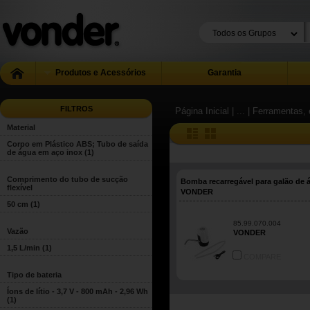
Produtos e Acessórios
Garantia
FILTROS
Página Inicial
| ...
| Ferramentas, 
Material
Corpo em Plástico ABS; Tubo de saída
de água em aço inox
(1)
Comprimento do tubo de sucção
Bomba recarregável para galão de 
flexível
VONDER
50 cm
(1)
85.99.070.004
Vazão
VONDER
1,5 L/min
(1)
COMPARE
Tipo de bateria
Íons de lítio - 3,7 V - 800 mAh - 2,96 Wh
(1)