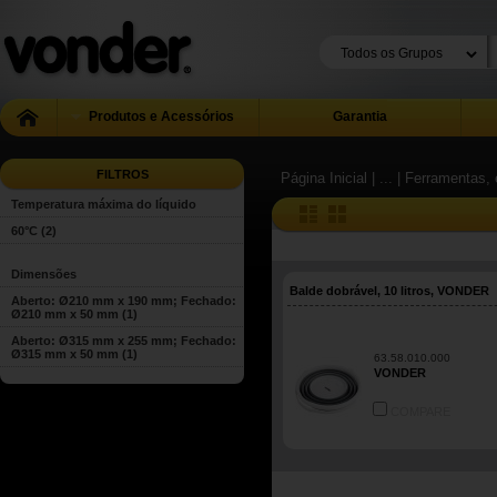
Produtos e Acessórios
Garantia
FILTROS
Página Inicial
| ...
| Ferramentas, 
Temperatura máxima do líquido
60°C
(2)
Dimensões
Balde dobrável, 10 litros, VONDER
Aberto: Ø210 mm x 190 mm; Fechado:
Ø210 mm x 50 mm
(1)
Aberto: Ø315 mm x 255 mm; Fechado:
Ø315 mm x 50 mm
(1)
63.58.010.000
VONDER
COMPARE