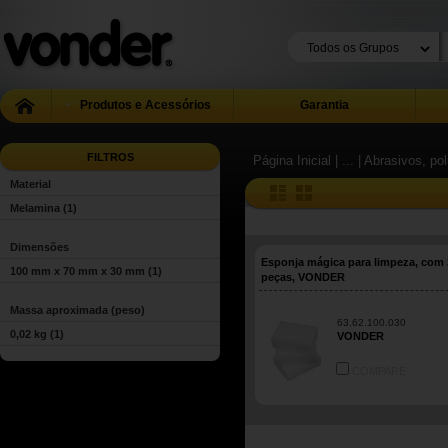
Produtos e Acessórios
Garantia
FILTROS
Página Inicial
| ...
| Abrasivos, pol
Material
Melamina
(1)
Dimensões
Esponja mágica para limpeza, com 
100 mm x 70 mm x 30 mm
(1)
peças, VONDER
Massa aproximada (peso)
63.62.100.030
0,02 kg
(1)
VONDER
COMPARE