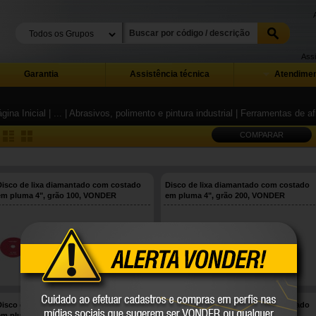
Assi
Garantia
Assistência técnica
Atendimen
gina Inicial
| ...
| Abrasivos, polimento e pintura industrial
| Ferramentas de af
COMPARAR
Disco de lixa diamantado com costado
Disco de lixa diamantado com costado
em pluma 4", grão 100, VONDER
em pluma 4", grão 200, VONDER
12.64.400.100
12.64.400.200
VONDER
VONDER
COMPARE
COMPARE
Disco de lixa diamantado com costado
Disco de lixa diamantado com costado
em pluma 4", grão 400, VONDER
em pluma 4", grão 50, VONDER