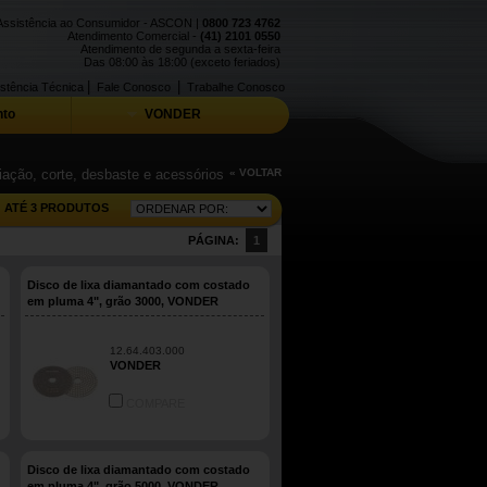
Assistência ao Consumidor - ASCON |
0800 723 4762
Atendimento Comercial -
(41) 2101 0550
Atendimento de segunda a sexta-feira
Das 08:00 às 18:00 (exceto feriados)
|
|
stência Técnica
Fale Conosco
Trabalhe Conosco
to
VONDER
iação, corte, desbaste e acessórios
« VOLTAR
ATÉ 3 PRODUTOS
PÁGINA:
1
Disco de lixa diamantado com costado
em pluma 4", grão 3000, VONDER
12.64.403.000
VONDER
COMPARE
Disco de lixa diamantado com costado
em pluma 4", grão 5000, VONDER