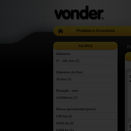
Produtos e Acessórios
FILTROS
Pá
Diâmetro
4" - 101 mm
(7)
Diâmetro do furo
18 mm
(7)
Rotação - rpm
14.000/min
(7)
Massa aproximada (peso)
0,05 kg
(2)
0,052 kg
(2)
0,054 kg
(1)