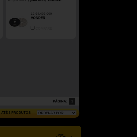
12.64.405.000
VONDER
COMPARE
PÁGINA:
1
ATÉ 3 PRODUTOS