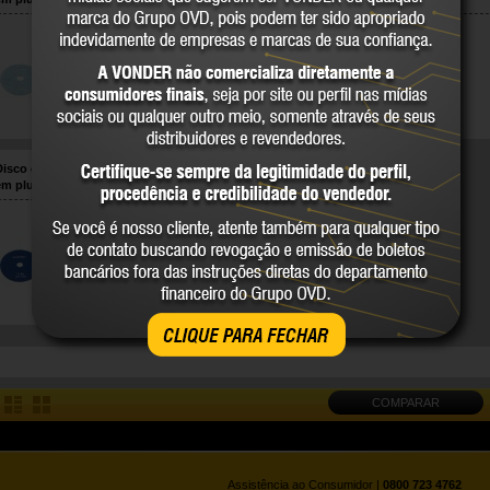
12.64.400.400
12.64.400.050
VONDER
VONDER
COMPARE
COMPARE
Disco de lixa diamantado com costado
em pluma 4", grão 80, VONDER
12.64.400.080
VONDER
COMPARE
CLIQUE PARA FECHAR
COMPARAR
Assistência ao Consumidor |
0800 723 4762