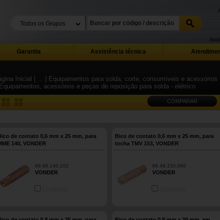
Assi
Garantia
Assistência técnica
Atendimen
gina Inicial
| ...
| Equipamentos para solda, corte, consumíveis e acessórios
 Equipamentos, acessórios e peças de reposição para solda - elétrico
COMPARAR
Bico de contato 0,6 mm x 25 mm, para
Bico de contato 0,6 mm x 25 mm, para
MME 140, VONDER
tocha TMV 153, VONDER
68.99.140.102
68.49.150.060
VONDER
VONDER
COMPARE
COMPARE
Bico de contato 0,8 mm x 25 mm, para
Bico de contato 0,8 mm x 30 mm, em