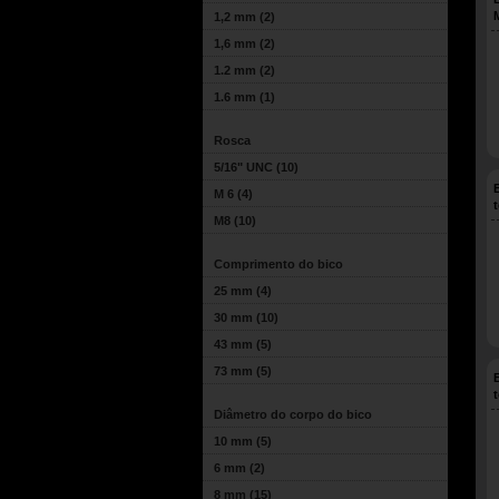
1,2 mm
(2)
1,6 mm
(2)
1.2 mm
(2)
1.6 mm
(1)
Rosca
5/16" UNC
(10)
M 6
(4)
M8
(10)
Comprimento do bico
25 mm
(4)
30 mm
(10)
43 mm
(5)
73 mm
(5)
Diâmetro do corpo do bico
10 mm
(5)
6 mm
(2)
8 mm
(15)