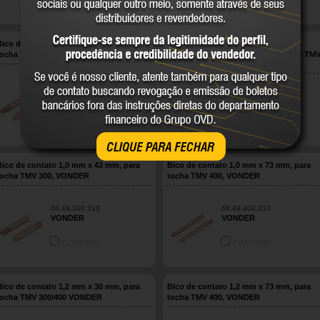
COMPARE
COMPARE
Bico de contato 0.9 mm x 43 mm, para
Bico de contato 1 mm x 30 mm, em
tocha TMV 300, VONDER
cobre, cromo e zircônio, para Tocha TM
250/300/400 VONDER
68.49.300.309
68.49.310.404
VONDER
VONDER
COMPARE
COMPARE
CLIQUE PARA FECHAR
Bico de contato 1,0 mm x 43 mm, para
Bico de contato 1,0 mm x 73 mm, para
tocha TMV 300, VONDER
tocha TMV 400, VONDER
68.49.300.310
68.49.400.310
VONDER
VONDER
COMPARE
COMPARE
Bico de contato 1,2 mm x 30 mm, para
Bico de contato 1,2 mm x 73 mm, para
tocha TMV 300/400 VONDER
tocha TMV 400, VONDER