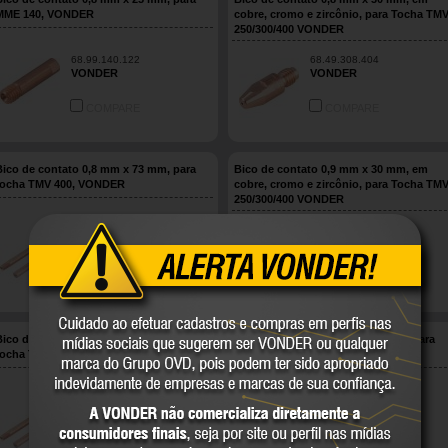
MME 140, VONDER
cobre, cromo e zircônio, para Tocha TM
250/300/400 VONDER
68.99.140.122
68.49.308.404
VONDER
VONDER
COMPARE
COMPARE
Bico de contato 0,8 mm x 73 mm, para
Bico de contato 0,9 mm x 30 mm, em
tocha TMV 400, VONDER
cobre, cromo e zircônio, para Tocha TM
250/300/400 VONDER
68.49.400.308
68.49.309.404
VONDER
VONDER
COMPARE
COMPARE
Bico de contato 0,9 mm x 73 mm, para
Bico de contato 0.8 mm x 25 mm, para
tocha TMV 400, VONDER
tocha TMV 153, VONDER
68.49.400.309
68.49.150.080
VONDER
VONDER