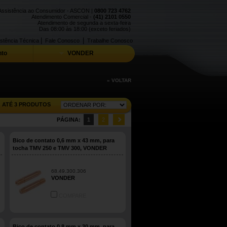
Assistência ao Consumidor - ASCON |
0800 723 4762
Atendimento Comercial -
(41) 2101 0550
Atendimento de segunda a sexta-feira
Das 08:00 às 18:00 (exceto feriados)
|
|
stência Técnica
Fale Conosco
Trabalhe Conosco
to
VONDER
« VOLTAR
ATÉ 3 PRODUTOS
PÁGINA:
1
2
Bico de contato 0,6 mm x 43 mm, para
tocha TMV 250 e TMV 300, VONDER
68.49.300.306
VONDER
COMPARE
Bico de contato 0,8 mm x 30 mm, para