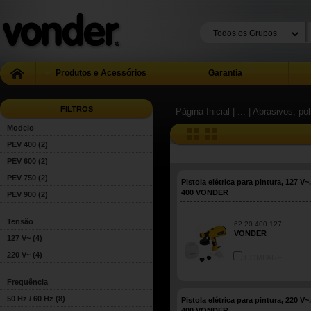
Produtos e Acessórios
Garantia
FILTROS
Página Inicial
| ...
| Abrasivos, pol
Modelo
PEV 400
(2)
PEV 600
(2)
PEV 750
(2)
Pistola elétrica para pintura, 127 V~
400 VONDER
PEV 900
(2)
Tensão
62.20.400.127
VONDER
127 V~
(4)
220 V~
(4)
COMPARE
Frequência
50 Hz / 60 Hz
(8)
Pistola elétrica para pintura, 220 V~
400 VONDER