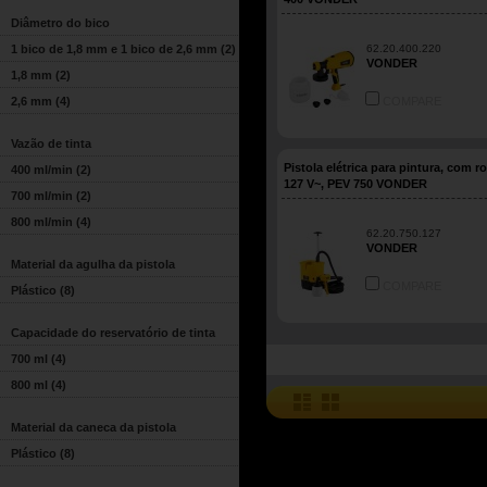
Diâmetro do bico
1 bico de 1,8 mm e 1 bico de 2,6 mm
(2)
62.20.400.220
VONDER
1,8 mm
(2)
2,6 mm
(4)
COMPARE
Vazão de tinta
Pistola elétrica para pintura, com r
400 ml/min
(2)
127 V~, PEV 750 VONDER
700 ml/min
(2)
800 ml/min
(4)
62.20.750.127
VONDER
Material da agulha da pistola
COMPARE
Plástico
(8)
Capacidade do reservatório de tinta
700 ml
(4)
800 ml
(4)
Material da caneca da pistola
Plástico
(8)