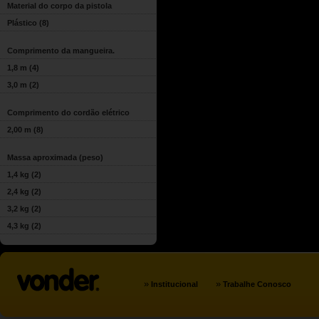
Material do corpo da pistola
Plástico
(8)
Comprimento da mangueira.
1,8 m
(4)
3,0 m
(2)
Comprimento do cordão elétrico
2,00 m
(8)
Massa aproximada (peso)
1,4 kg
(2)
2,4 kg
(2)
3,2 kg
(2)
4,3 kg
(2)
»
»
Institucional
Trabalhe Conosco