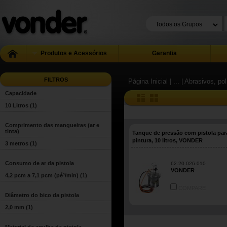
Produtos e Acessórios
Garantia
FILTROS
Página Inicial
| ...
| Abrasivos, pol
Capacidade
10 Litros
(1)
Comprimento das mangueiras (ar e
tinta)
Tanque de pressão com pistola par
pintura, 10 litros, VONDER
3 metros
(1)
Consumo de ar da pistola
62.20.026.010
VONDER
4,2 pcm a 7,1 pcm (pé³/min)
(1)
COMPARE
Diâmetro do bico da pistola
2,0 mm
(1)