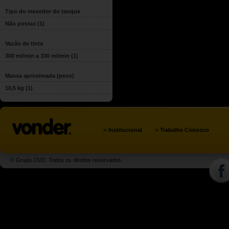
Tipo do mexedor do tanque
Não possui
(1)
Vazão de tinta
300 ml/min a 330 ml/min
(1)
Massa aproximada (peso)
10,5 kg
(1)
»
»
Institucional
Trabalhe Conosco
© Grupo OVD. Todos os direitos reservados.