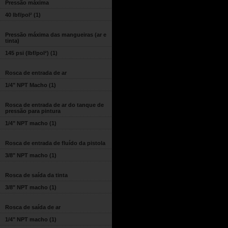
Pressão máxima
40 lbf/pol²
(1)
Pressão máxima das mangueiras (ar e
tinta)
145 psi (lbf/pol²)
(1)
Rosca de entrada de ar
1/4" NPT Macho
(1)
Rosca de entrada de ar do tanque de
pressão para pintura
1/4" NPT macho
(1)
Rosca de entrada de fluído da pistola
3/8" NPT macho
(1)
Rosca de saída da tinta
3/8" NPT macho
(1)
Rosca de saída de ar
1/4" NPT macho
(1)