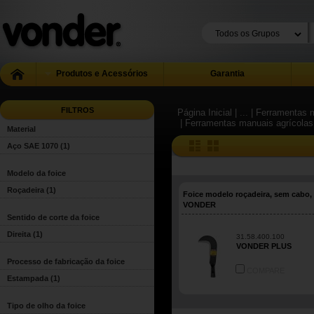
Produtos e Acessórios
Garantia
FILTROS
Página Inicial
| ...
| Ferramentas m
| Ferramentas manuais agrícolas
Material
Aço SAE 1070
(1)
Modelo da foice
Roçadeira
(1)
Foice modelo roçadeira, sem cabo,
VONDER
Sentido de corte da foice
Direita
(1)
31.58.400.100
VONDER PLUS
Processo de fabricação da foice
COMPARE
Estampada
(1)
Tipo de olho da foice