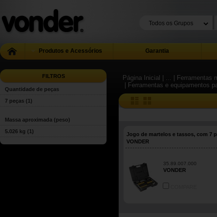
Produtos e Acessórios
Garantia
FILTROS
Página Inicial
| ...
| Ferramentas m
| Ferramentas e equipamentos pa
Quantidade de peças
7 peças
(1)
Massa aproximada (peso)
5.026 kg
(1)
Jogo de martelos e tassos, com 7 p
VONDER
35.89.007.000
VONDER
COMPARE