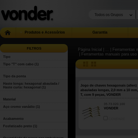
Produtos e Acessórios
Garantia
FILTROS
Página Inicial
| ...
| Ferramentas m
| Ferramentas manuais para uso 
Tipo
Tipo "T" com cabo
(1)
Tipo da ponta
Haste longa: hexagonal abaulada /
Jogo de chaves hexagonais (allen)
Haste curta: hexagonal
(1)
abauladas longas, 2,0 mm a 10 mm
T, com 9 peças, VONDER
Material
35.73.020.100
Aço cromo vanádio
(1)
VONDER
Acabamento
COMPARE
Fosfatizado preto
(1)