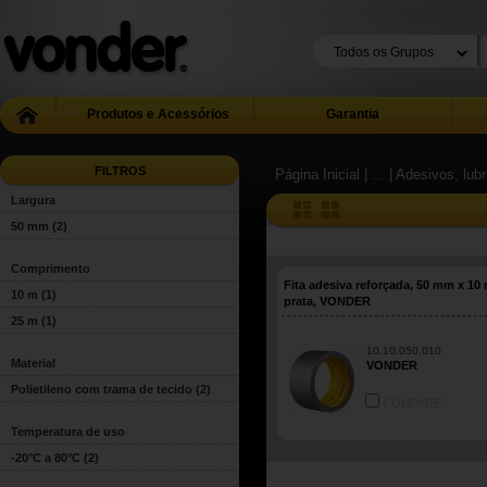
Produtos e Acessórios
Garantia
FILTROS
Página Inicial
| ...
| Adesivos, lub
Largura
50 mm
(2)
Comprimento
Fita adesiva reforçada, 50 mm x 10
10 m
(1)
prata, VONDER
25 m
(1)
10.10.050.010
Material
VONDER
Polietileno com trama de tecido
(2)
COMPARE
Temperatura de uso
-20°C a 80°C
(2)