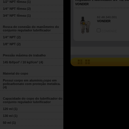
1/2" NPT fêmea
(1)
VONDER
1/4" NPT fêmea
(2)
3/4" NPT fêmea
(1)
62.48.340.001
VONDER
Rosca de conexão do manômetro do
conjunto regulador lubrificador
COMPARE
1/4" NPT
(2)
1/8" NPT
(2)
Pressão máxima de trabalho
145 lbf/pol² / 10 kgf/cm²
(4)
Material do copo
Possui corpo em aluminio,copo em
policarbonato com proteção metalica.
(4)
Capacidade do copo do lubrificador do
conjunto regulador lubrificador
120 ml
(1)
130 ml
(1)
50 ml
(1)