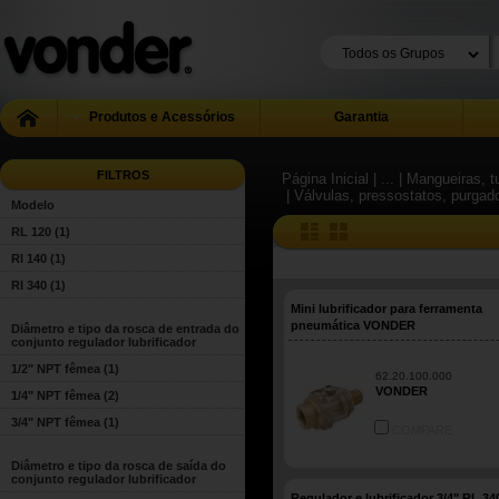
Produtos e Acessórios
Garantia
FILTROS
Página Inicial
| ...
| Mangueiras, 
| Válvulas, pressostatos, purgad
Modelo
RL 120
(1)
Rl 140
(1)
Rl 340
(1)
Mini lubrificador para ferramenta
pneumática VONDER
Diâmetro e tipo da rosca de entrada do
conjunto regulador lubrificador
1/2" NPT fêmea
(1)
62.20.100.000
VONDER
1/4" NPT fêmea
(2)
3/4" NPT fêmea
(1)
COMPARE
Diâmetro e tipo da rosca de saída do
conjunto regulador lubrificador
Regulador e lubrificador 3/4" RL 34