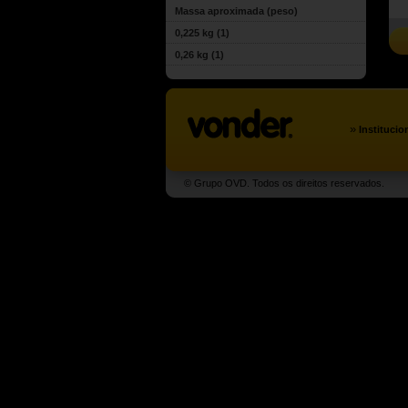
Massa aproximada (peso)
0,225 kg
(1)
0,26 kg
(1)
»
Institucio
© Grupo OVD. Todos os direitos reservados.