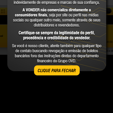
COMPARAR
Assistência ao Consumidor |
0800 723 4762
»
nal
Trabalhe Conosco
Atendimento Comercial: |
(41) 2101 0550
Atendimento de segunda a sexta-feira, das 08:00 
Política 
CLIQUE PARA FECHAR