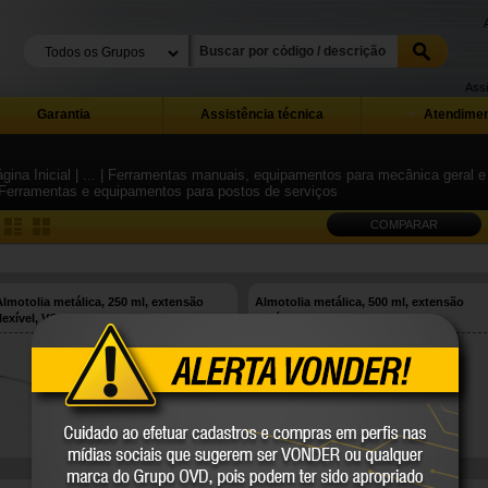
Assi
Garantia
Assistência técnica
Atendimen
gina Inicial
| ...
| Ferramentas manuais, equipamentos para mecânica geral e i
 Ferramentas e equipamentos para postos de serviços
COMPARAR
Almotolia metálica, 250 ml, extensão
Almotolia metálica, 500 ml, extensão
flexível, VONDER
flexível, VONDER
36.23.128.000
36.23.156.000
VONDER
VONDER
COMPARE
COMPARE