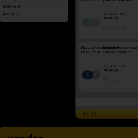
0,056 kg
(1)
0,06 kg
(1)
12.64.400.400
VONDER
COMPARE
Disco de lixa diamantado com cos
em pluma 4", grão 80, VONDER
12.64.400.080
VONDER
COMPARE