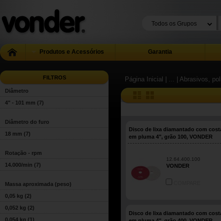
Produtos e Acessórios
Garantia
FILTROS
Página Inicial
| ...
| Abrasivos, pol
Diâmetro
4" - 101 mm
(7)
Diâmetro do furo
Disco de lixa diamantado com cos
18 mm
(7)
em pluma 4", grão 100, VONDER
Rotação - rpm
12.64.400.100
14.000/min
(7)
VONDER
COMPARE
Massa aproximada (peso)
0,05 kg
(2)
0,052 kg
(2)
Disco de lixa diamantado com cos
0,054 kg
(1)
em pluma 4", grão 400, VONDER