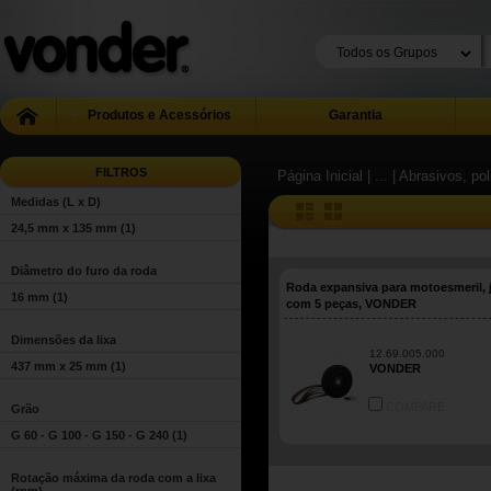
Produtos e Acessórios
Garantia
FILTROS
Página Inicial
| ...
| Abrasivos, pol
Medidas (L x D)
24,5 mm x 135 mm
(1)
Diâmetro do furo da roda
Roda expansiva para motoesmeril, 
16 mm
(1)
com 5 peças, VONDER
Dimensões da lixa
12.69.005.000
437 mm x 25 mm
(1)
VONDER
COMPARE
Grão
G 60 - G 100 - G 150 - G 240
(1)
Rotação máxima da roda com a lixa