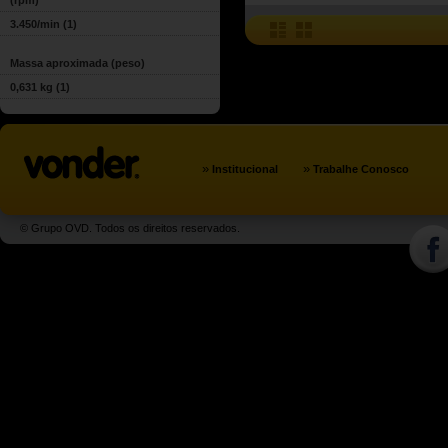
(rpm)
3.450/min
(1)
Massa aproximada (peso)
0,631 kg
(1)
»
»
Institucional
Trabalhe Conosco
© Grupo OVD. Todos os direitos reservados.