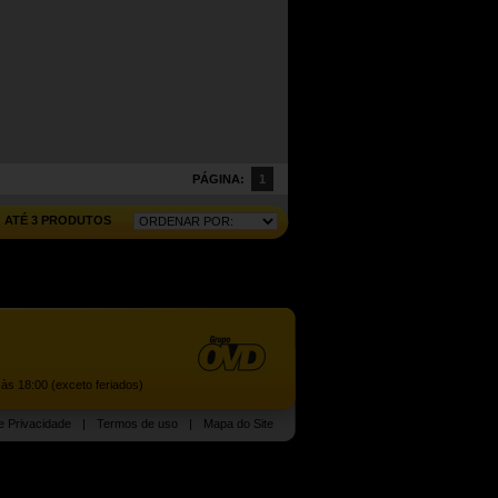
PÁGINA:
1
ATÉ 3 PRODUTOS
às 18:00 (exceto feriados)
de Privacidade
|
Termos de uso
|
Mapa do Site