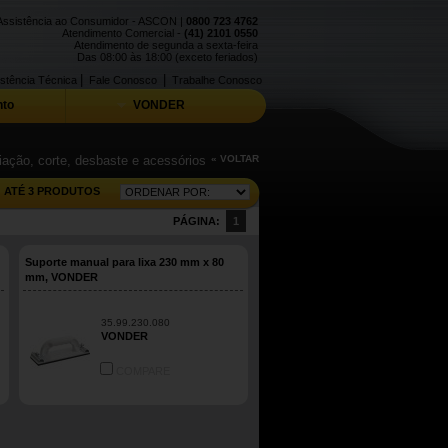
Assistência ao Consumidor - ASCON |
0800 723 4762
Atendimento Comercial -
(41) 2101 0550
Atendimento de segunda a sexta-feira
Das 08:00 às 18:00 (exceto feriados)
|
|
stência Técnica
Fale Conosco
Trabalhe Conosco
to
VONDER
iação, corte, desbaste e acessórios
« VOLTAR
ATÉ 3 PRODUTOS
PÁGINA:
1
Suporte manual para lixa 230 mm x 80
mm, VONDER
35.99.230.080
VONDER
COMPARE