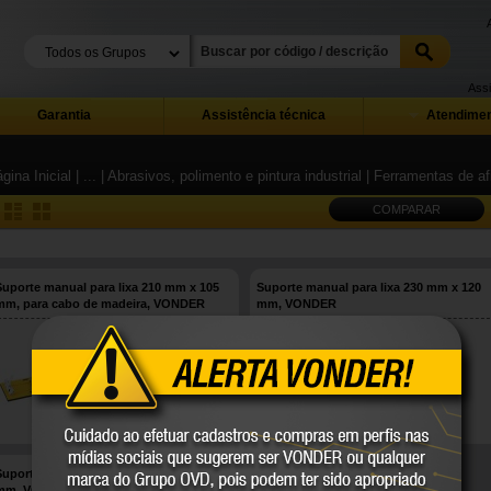
Assi
Garantia
Assistência técnica
Atendimen
gina Inicial
| ...
| Abrasivos, polimento e pintura industrial
| Ferramentas de af
COMPARAR
Suporte manual para lixa 210 mm x 105
Suporte manual para lixa 230 mm x 120
mm, para cabo de madeira, VONDER
mm, VONDER
35.99.210.105
35.99.230.120
VONDER
VONDER
COMPARE
COMPARE
Suporte manual para lixa, 80 mm x 225
mm, VONDER