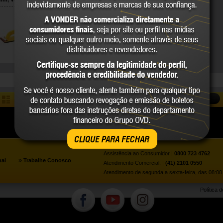
31.27.005.000
VONDER
COMPARE
COMPARAR
CLIQUE PARA FECHAR
Assistência ao Consumidor |
0800 723 4762
»
nal
Trabalhe Conosco
Atendimento Comercial: |
(41) 2101 0550
Atendimento de segunda a sexta-feira, das 08:00 
Política 