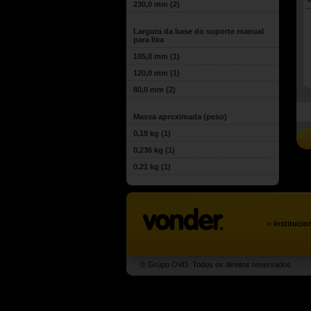
230,0 mm
(2)
Largura da base do suporte manual
para lixa
105,0 mm
(1)
120,0 mm
(1)
80,0 mm
(2)
Massa aproximada (peso)
0,19 kg
(1)
0,236 kg
(1)
0.21 kg
(1)
»
Institucio
© Grupo OVD. Todos os direitos reservados.