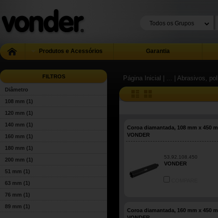
Produtos e Acessórios
Garantia
FILTROS
Página Inicial
| ...
| Abrasivos, pol
Diâmetro
108 mm
(1)
120 mm
(1)
140 mm
(1)
Coroa diamantada, 108 mm x 450 
VONDER
160 mm
(1)
180 mm
(1)
53.92.108.450
200 mm
(1)
VONDER
51 mm
(1)
COMPARE
63 mm
(1)
76 mm
(1)
89 mm
(1)
Coroa diamantada, 160 mm x 450 
VONDER