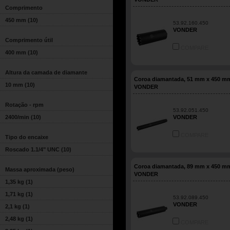
Comprimento
450 mm
(10)
53.92.160.450
VONDER
Comprimento útil
COMPARE
400 mm
(10)
Altura da camada de diamante
Coroa diamantada, 51 mm x 450 m
10 mm
(10)
VONDER
Rotação - rpm
53.92.051.450
2400/min
(10)
VONDER
COMPARE
Tipo do encaixe
Roscado 1.1/4" UNC
(10)
Coroa diamantada, 89 mm x 450 m
Massa aproximada (peso)
VONDER
1,35 kg
(1)
1,71 kg
(1)
53.92.089.450
VONDER
2,1 kg
(1)
2,48 kg
(1)
COMPARE