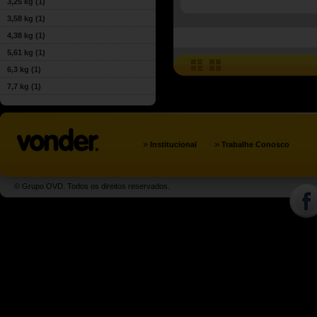
3,25 kg
(1)
3,58 kg
(1)
4,38 kg
(1)
5,61 kg
(1)
6,3 kg
(1)
7,7 kg
(1)
»
»
Institucional
Trabalhe Conosco
© Grupo OVD. Todos os direitos reservados.