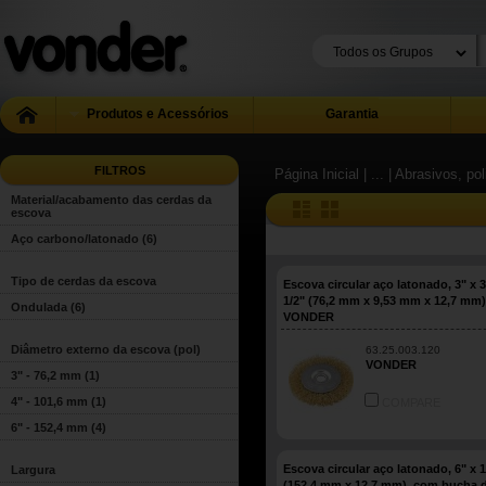
Produtos e Acessórios
Garantia
FILTROS
Página Inicial
| ...
| Abrasivos, pol
Material/acabamento das cerdas da
escova
Aço carbono/latonado
(6)
Tipo de cerdas da escova
Escova circular aço latonado, 3" x 3
1/2" (76,2 mm x 9,53 mm x 12,7 mm)
Ondulada
(6)
VONDER
Diâmetro externo da escova (pol)
63.25.003.120
VONDER
3" - 76,2 mm
(1)
4" - 101,6 mm
(1)
COMPARE
6" - 152,4 mm
(4)
Escova circular aço latonado, 6" x 1
Largura
(152,4 mm x 12,7 mm), com bucha 