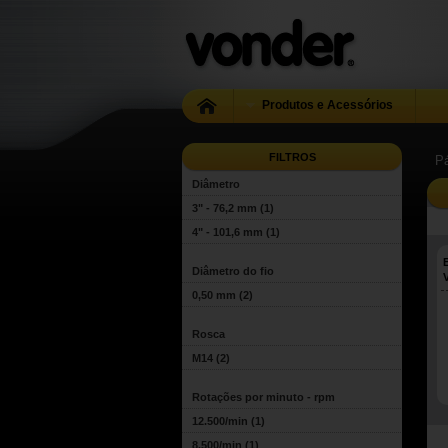
Produtos e Acessórios
FILTROS
Pá
Diâmetro
3" - 76,2 mm
(1)
4" - 101,6 mm
(1)
Diâmetro do fio
0,50 mm
(2)
Rosca
M14
(2)
Rotações por minuto - rpm
12.500/min
(1)
8.500/min
(1)