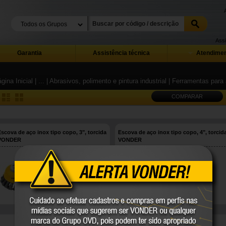
Assi
Garantia
Assistência técnica
Atendimen
gina Inicial
| ...
| Abrasivos, polimento e pintura industrial
| Ferramentas para
COMPARAR
Escova de aço inox tipo copo, 3", torcida
Escova de aço inox tipo copo, 4", torcid
VONDER
VONDER
63.25.014.003
63.25.014.004
VONDER
VONDER
COMPARE
COMPARE