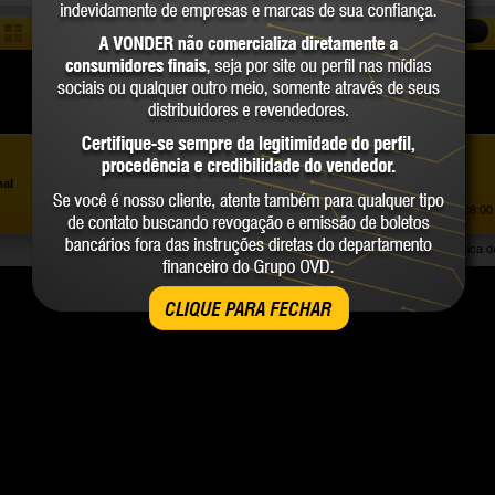
COMPARAR
Assistência ao Consumidor |
0800 723 4762
»
nal
Trabalhe Conosco
Atendimento Comercial: |
(41) 2101 0550
Atendimento de segunda a sexta-feira, das 08:00 
Política 
CLIQUE PARA FECHAR