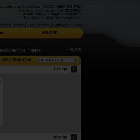
Assistência ao Consumidor - ASCON |
0800 723 4762
Atendimento Comercial -
(41) 2101 0550
Atendimento de segunda a sexta-feira
Das 08:00 às 18:00 (exceto feriados)
|
|
stência Técnica
Fale Conosco
Trabalhe Conosco
to
VONDER
 acabamento e limpeza
« VOLTAR
ATÉ 3 PRODUTOS
PÁGINA:
1
a
PÁGINA:
1