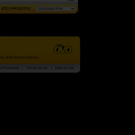
ATÉ 3 PRODUTOS
às 18:00 (exceto feriados)
de Privacidade
|
Termos de uso
|
Mapa do Site