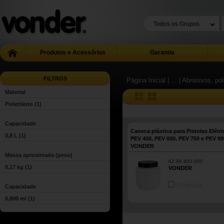
Produtos e Acessórios
Garantia
FILTROS
Página Inicial
| ...
| Abrasivos, pol
Material
Polietileno
(1)
Capacidade
Caneca plástica para Pistolas Elétri
0,8 L
(1)
PEV 400, PEV 600, PEV 750 e PEV 90
VONDER
Massa aproximada (peso)
62.99.800.000
0,17 kg
(1)
VONDER
COMPARE
Capacidade
0,800 ml
(1)