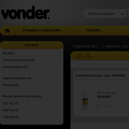
Produtos e Acessórios
Garantia
FILTROS
Página Inicial
| ...
| Adesivos, lub
Modelo
Cola branca extra
(2)
Cola madeira
(1)
Cola branca extra, 1 kg, VONDER
Aspecto/aparência
Branca
(3)
16.72.001.001
Massa aproximada (peso)
VONDER
0,11 kg
(1)
COMPARE
0,50 kg
(1)
1,00 kg
(1)