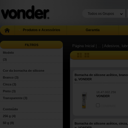
Produtos e Acessórios
Garantia
FILTROS
Página Inicial
| ...
| Adesivos, lub
Modelo
(3)
Cor da borracha de silicone
Borracha de silicone acético, branc
Branco
(3)
g, VONDER
Cinza
(3)
Preto
(3)
16.47.002.256
VONDER
Transparente
(3)
COMPARE
Conteúdo
256 g
(4)
50 g
(8)
Borracha de silicone acético, cinza,
g, VONDER