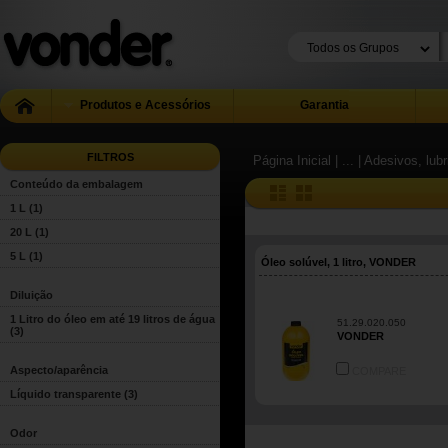
Produtos e Acessórios
Garantia
FILTROS
Página Inicial
| ...
| Adesivos, lub
Conteúdo da embalagem
1 L
(1)
20 L
(1)
5 L
(1)
Óleo solúvel, 1 litro, VONDER
Diluição
1 Litro do óleo em até 19 litros de água
51.29.020.050
(3)
VONDER
Aspecto/aparência
COMPARE
Líquido transparente
(3)
Odor