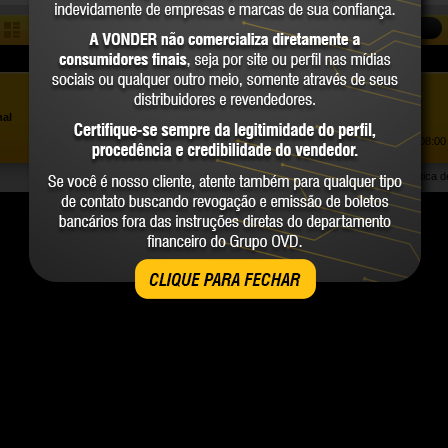
COMPARAR
Assistência ao Consumidor |
0800 723 4762
»
nal
Trabalhe Conosco
Atendimento Comercial: |
(41) 2101 0550
Atendimento de segunda a sexta-feira, das 08:00 
Política 
CLIQUE PARA FECHAR