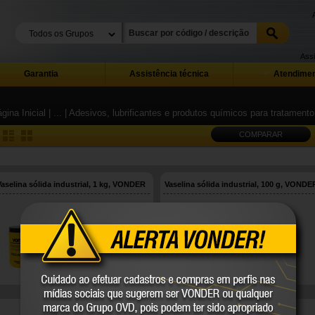
Assi
Garantia
Assistência técnica
Atendimen
gina Inicial
| ...
| Adesivos, lubrificantes e produtos químicos para tratamento
COMPARAR
Vaselina sólida industrial, 1 kg, VONDER
Vaselina sólida industrial, 100 g, VONDE
51.60.010.000
51.60.100.000
VONDER
VONDER
COMPARE
COMPARE