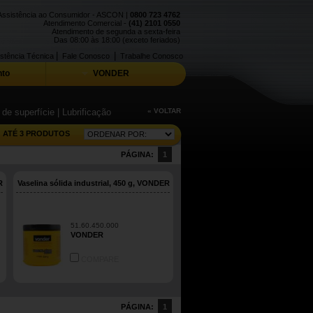
Assistência ao Consumidor - ASCON |
0800 723 4762
Atendimento Comercial -
(41) 2101 0550
Atendimento de segunda a sexta-feira
Das 08:00 às 18:00 (exceto feriados)
|
|
stência Técnica
Fale Conosco
Trabalhe Conosco
to
VONDER
 de superfície
| Lubrificação
« VOLTAR
ATÉ 3 PRODUTOS
PÁGINA:
1
R
Vaselina sólida industrial, 450 g, VONDER
51.60.450.000
VONDER
COMPARE
PÁGINA:
1