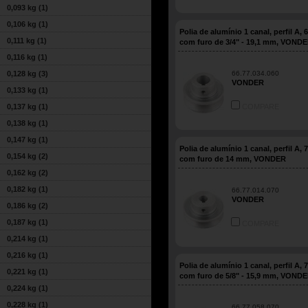
0,093 kg
(1)
0,106 kg
(1)
Polia de alumínio 1 canal, perfil A,
0,111 kg
(1)
com furo de 3/4" - 19,1 mm, VOND
0,116 kg
(1)
0,128 kg
(3)
66.77.034.060
VONDER
0,133 kg
(1)
0,137 kg
(1)
COMPARE
0,138 kg
(1)
0,147 kg
(1)
Polia de alumínio 1 canal, perfil A,
0,154 kg
(2)
com furo de 14 mm, VONDER
0,162 kg
(2)
0,182 kg
(1)
66.77.014.070
VONDER
0,186 kg
(2)
0,187 kg
(1)
COMPARE
0,214 kg
(1)
0,216 kg
(1)
Polia de alumínio 1 canal, perfil A,
0,221 kg
(1)
com furo de 5/8" - 15,9 mm, VOND
0,224 kg
(1)
0,228 kg
(1)
66.77.058.070