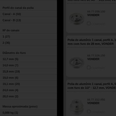
Perfil do canal da polia
66.77.058.100
Canal - A
(50)
VONDER
Canal - B
(13)
COMPARE
Nº de canais
1
(27)
Polia de alumínio 1 canal, perfil A, 
2
(36)
mm com furo de 28 mm, VONDER
Diâmetro do furo
66.77.028.150
12,7 mm
(5)
VONDER
14,0 mm
(7)
COMPARE
15,9 mm
(19)
19,0 mm
(6)
19,1 mm
(20)
Polia de alumínio 1 canal, perfil A,
com furo de 1/2" - 12,7 mm, VOND
24,0 mm
(4)
28,0 mm
(2)
66.77.012.050
VONDER
Massa aproximada (peso)
COMPARE
0,088 kg
(1)