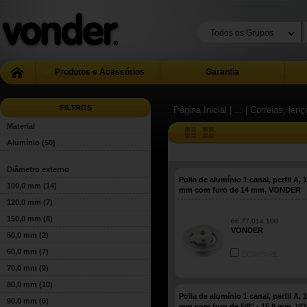
Produtos e Acessórios
Garantia
FILTROS
Página Inicial
| ...
| Correias, len
Material
Alumínio
(50)
Diâmetro externo
Polia de alumínio 1 canal, perfil A, 
100,0 mm
(14)
mm com furo de 14 mm, VONDER
120,0 mm
(7)
150,0 mm
(8)
66.77.014.100
VONDER
50,0 mm
(2)
60,0 mm
(7)
COMPARE
70,0 mm
(9)
80,0 mm
(10)
Polia de alumínio 1 canal, perfil A, 
90,0 mm
(6)
mm com furo de 5/8" - 15,9 mm, 