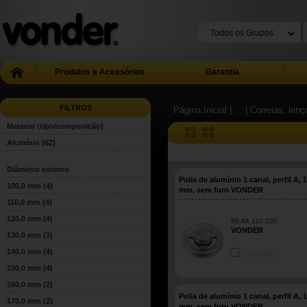
Produtos e Acessórios
Garantia
FILTROS
Página Inicial
| ...
| Correias, len
Material (tipo/composição)
Alumínio
(62)
Diâmetro externo
Polia de alumínio 1 canal, perfil A, 
100,0 mm
(4)
mm, sem furo VONDER
110,0 mm
(4)
120,0 mm
(4)
66.84.110.100
VONDER
130,0 mm
(3)
140,0 mm
(4)
COMPARE
150,0 mm
(4)
160,0 mm
(2)
Polia de alumínio 1 canal, perfil A, 
170,0 mm
(2)
mm, sem furo VONDER