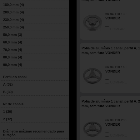
180,0 mm
(4)
200,0 mm
(4)
66.84.110.130
VONDER
230,0 mm
(4)
250,0 mm
(4)
COMPARE
50,0 mm
(3)
60,0 mm
(4)
Polia de alumínio 1 canal, perfil A, 
70,0 mm
(4)
mm, sem furo VONDER
80,0 mm
(4)
90,0 mm
(4)
66.84.110.160
VONDER
Perfil do canal
COMPARE
A
(32)
B
(30)
Polia de alumínio 1 canal, perfil A, 
Nº de canais
mm, sem furo VONDER
1
(30)
2
(32)
66.84.110.230
VONDER
Diâmetro máximo recomendado para
furação
COMPARE