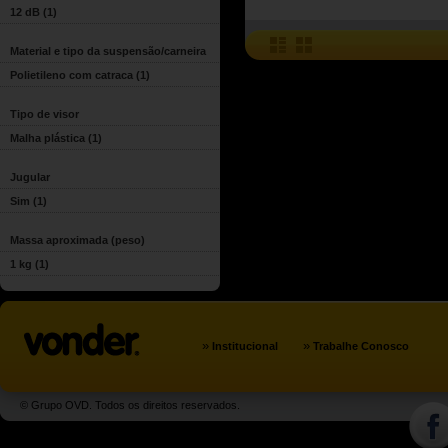
12 dB
(1)
Material e tipo da suspensão/carneira
Polietileno com catraca
(1)
Tipo de visor
Malha plástica
(1)
Jugular
Sim
(1)
Massa aproximada (peso)
1 kg
(1)
»
»
Institucional
Trabalhe Conosco
© Grupo OVD. Todos os direitos reservados.