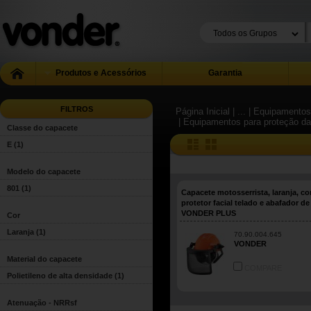
Produtos e Acessórios
Garantia
FILTROS
Página Inicial
| ...
| Equipamentos 
| Equipamentos para proteção d
Classe do capacete
E
(1)
Modelo do capacete
801
(1)
Capacete motosserrista, laranja, c
protetor facial telado e abafador de
VONDER PLUS
Cor
Laranja
(1)
70.90.004.645
VONDER
Material do capacete
COMPARE
Polietileno de alta densidade
(1)
Atenuação - NRRsf