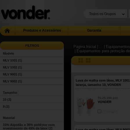
Produtos e Acessórios
Garantia
FILTROS
Página Inicial
| ...
| Equipamentos 
| Equipamentos para proteção d
Modelo
MLV 1001
(1)
MLV 1002
(1)
MLV 9001
(1)
Luva de malha com látex, MLV 1001,
MLV 9002
(1)
laranja, tamanho 10, VONDER
Tamanho
70.25.100.100
10
(2)
VONDER
9
(2)
COMPARE
Material
15% Algodão e 36% poliéster com
revestimento de 49% de látex
(2)
Luva de malha com látex, MLV 9002,