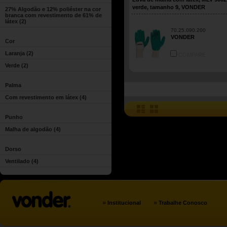
verde, tamanho 9, VONDER
27% Algodão e 12% poliéster na cor
branca com revestimento de 61% de
látex
(2)
70.25.090.200
VONDER
Cor
Laranja
(2)
COMPARE
Verde
(2)
Palma
Com revestimento em látex
(4)
Punho
Malha de algodão
(4)
Dorso
Ventilado
(4)
»
»
Institucional
Trabalhe Conosco