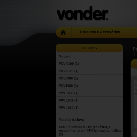
Produtos e Acessórios
FILTROS
Pá
|
Modelo
PNV 0109
(1)
PNV 0110
(1)
PNV0900
(1)
PNV1000
(1)
PPV 1008
(1)
PPV 1009
(1)
PPV 1010
(1)
Material da luva
44% Poliamida e 11% poliéster, e
revestimento em 45% borracha nitrílica
(2)