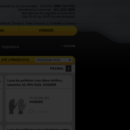
Assistência ao Consumidor - ASCON |
0800 723 4762
Atendimento Comercial -
(41) 2101 0550
Atendimento de segunda a sexta-feira
Das 08:00 às 18:00 (exceto feriados)
|
|
stência Técnica
Fale Conosco
Trabalhe Conosco
to
VONDER
 e segurança
« VOLTAR
ATÉ 3 PRODUTOS
PÁGINA:
1
,
Luva de poliéster com látex nitrílico,
tamanho 10, PNV 0110, VONDER
70.25.000.110
VONDER
COMPARE
,
Luva de poliéster com poliuretano, preta,