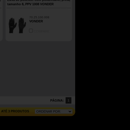
tamanho 8, PPV 1008 VONDER
70.25.100.008
VONDER
COMPARE
PÁGINA:
1
ATÉ 3 PRODUTOS