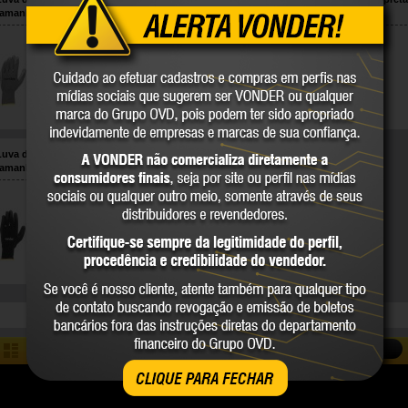
tamanho 9, PNV 0109, VONDER
tamanho 10, PPV 1010 VONDER
70.25.000.109
70.25.100.010
VONDER
VONDER
COMPARE
COMPARE
Luva de poliéster com poliuretano, preta,
tamanho 9, PPV 1009 VONDER
70.25.100.009
VONDER
COMPARE
COMPARAR
CLIQUE PARA FECHAR