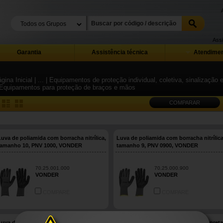
Assi
Garantia
Assistência técnica
Atendimen
gina Inicial
| ...
| Equipamentos de proteção individual, coletiva, sinalização
 Equipamentos para proteção de braços e mãos
COMPARAR
Luva de poliamida com borracha nitrílica,
Luva de poliamida com borracha nitrílica
tamanho 10, PNV 1000, VONDER
tamanho 9, PNV 0900, VONDER
70.25.001.000
70.25.000.900
VONDER
VONDER
COMPARE
COMPARE
Luva de poliéster com látex nitrílico,
Luva de poliéster com poliuretano, preta