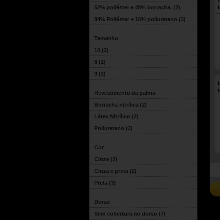
52% poliéster e 48% borracha.
(2)
84% Poliéster + 16% poliuretano
(3)
Tamanho
10
(3)
8
(1)
9
(3)
Revestimento da palma
Borracha nitrílica
(2)
Látex Nitrílico
(2)
Poliuretano
(3)
Cor
Cinza
(2)
Cinza e preta
(2)
Preta
(3)
Dorso
Sem cobertura no dorso
(7)