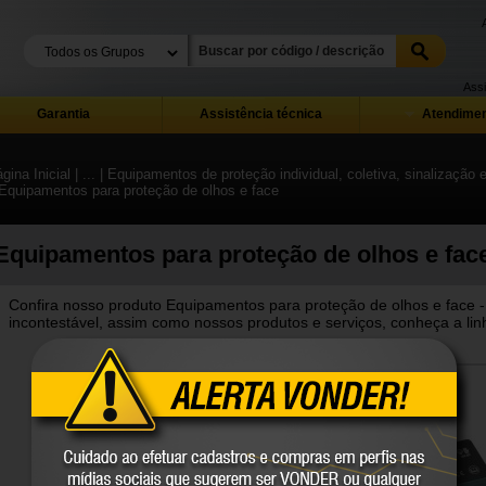
Assi
Garantia
Assistência técnica
Atendimen
gina Inicial
| ...
| Equipamentos de proteção individual, coletiva, sinalização
 Equipamentos para proteção de olhos e face
Equipamentos para proteção de olhos e fac
Confira nosso produto Equipamentos para proteção de olhos e face -
incontestável, assim como nossos produtos e serviços, conheça a lin