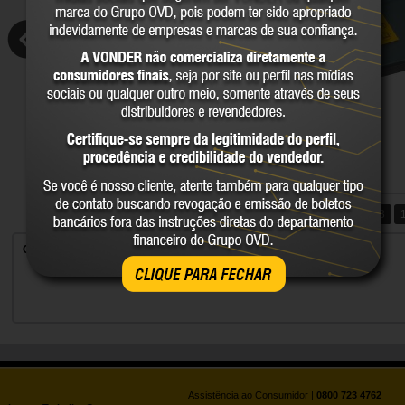
1
2
3
4
5
6
7
8
9
10
11
12
13
Carcaça para máscara
CLIQUE PARA FECHAR
Assistência ao Consumidor |
0800 723 4762