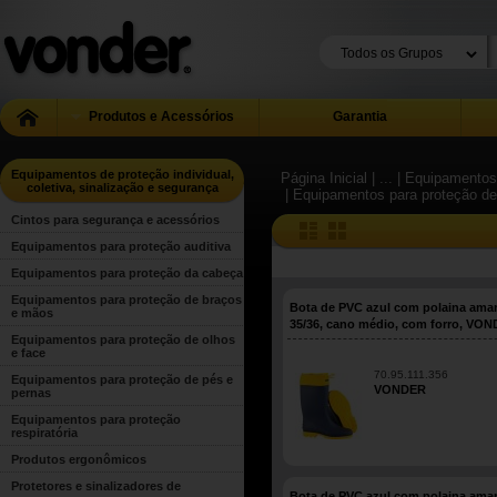
Produtos e Acessórios
Garantia
Equipamentos de proteção individual,
Página Inicial
| ...
| Equipamentos 
coletiva, sinalização e segurança
| Equipamentos para proteção de
Cintos para segurança e acessórios
Equipamentos para proteção auditiva
Equipamentos para proteção da cabeça
Equipamentos para proteção de braços
Bota de PVC azul com polaina amar
e mãos
35/36, cano médio, com forro, VO
Equipamentos para proteção de olhos
e face
70.95.111.356
Equipamentos para proteção de pés e
VONDER
pernas
Equipamentos para proteção
respiratória
Produtos ergonômicos
Protetores e sinalizadores de
Bota de PVC azul com polaina amar