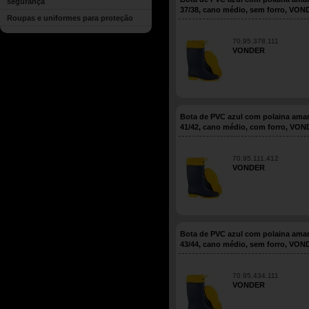
segurança
37/38, cano médio, sem forro, VO
Roupas e uniformes para proteção
70.95.378.111
VONDER
Bota de PVC azul com polaina amar
41/42, cano médio, com forro, VO
70.95.111.412
VONDER
Bota de PVC azul com polaina amar
43/44, cano médio, sem forro, VO
70.95.434.111
VONDER