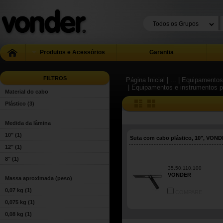
Produtos e Acessórios
Garantia
FILTROS
Página Inicial
| ...
| Equipamentos
| Equipamentos e instrumentos 
Material do cabo
Plástico
(3)
Medida da lâmina
10"
(1)
Suta com cabo plástico, 10", VON
12"
(1)
8"
(1)
35.50.110.100
VONDER
Massa aproximada (peso)
0,07 kg
(1)
COMPARE
0,075 kg
(1)
0,08 kg
(1)