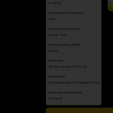
0,1 dB
(1)
Ponderação em frequência
A
(1)
Resposta de frequência
31,5 Hz ~ 8
(1)
Iluminação/barra gráfica
Sim
(1)
Dimensões
150 mm x 45 mm x 33 mm
(1)
Alimentação
3 pilhas tamanho AAA (palito) 1,5 V
(1)
Massa aproximada (peso)
0,17 kg
(1)