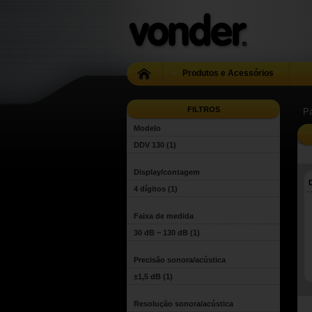
Produtos e Acessórios
FILTROS
Pá
Modelo
DDV 130
(1)
Display/contagem
4 dígitos
(1)
Faixa de medida
30 dB ~ 130 dB
(1)
Precisão sonora/acústica
±1,5 dB
(1)
Resolução sonora/acústica