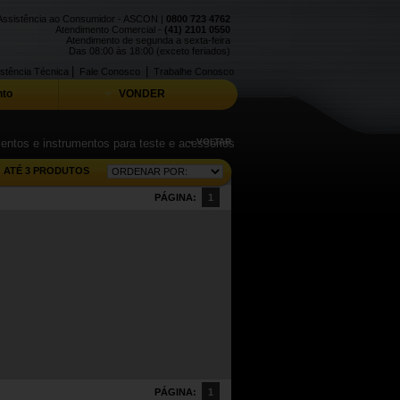
Assistência ao Consumidor - ASCON |
0800 723 4762
Atendimento Comercial -
(41) 2101 0550
Atendimento de segunda a sexta-feira
Das 08:00 às 18:00 (exceto feriados)
|
|
stência Técnica
Fale Conosco
Trabalhe Conosco
to
VONDER
entos e instrumentos para teste e acessórios
« VOLTAR
ATÉ 3 PRODUTOS
PÁGINA:
1
PÁGINA:
1