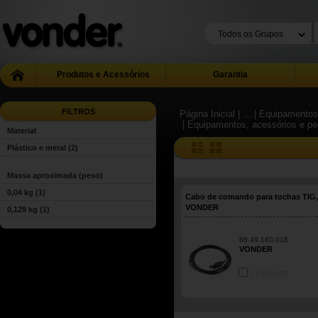
Produtos e Acessórios
Garantia
FILTROS
Página Inicial
| ...
| Equipamentos
| Equipamentos, acessórios e peç
Material
Plástico e metal
(2)
Massa aproximada (peso)
0,04 kg
(1)
Cabo de comando para tochas TIG,
VONDER
0,129 kg
(1)
68.49.160.016
VONDER
COMPARE